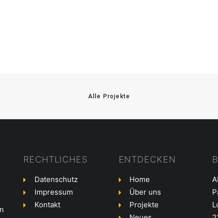
Alle Projekte
RECHTLICHES
ENTDECKEN
Datenschutz
Home
A
Impressum
Über uns
P
Kontakt
Projekte
L
en
Neues
2