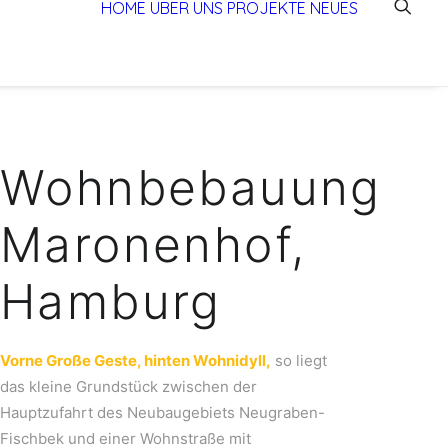
HOME
ÜBER UNS
PROJEKTE
NEUES
Wohnbebauung
Maronenhof,
Hamburg
Vorne Große Geste, hinten Wohnidyll,
so liegt
das kleine Grundstück zwischen der
Hauptzufahrt des Neubaugebiets Neugraben-
Fischbek und einer Wohnstraße mit