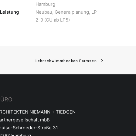
Hamburg
Leistung
Neubau, Generalplanung, LP
2-9 (GU ab LP5)
Lehrschwimmbecken Farmsen
BÜRO
RCHITEKTEN NIEMANN + TIEDGEN
artnergesellschaft mbB
ouise-Schroeder-Straße 31
2767 Hamburg